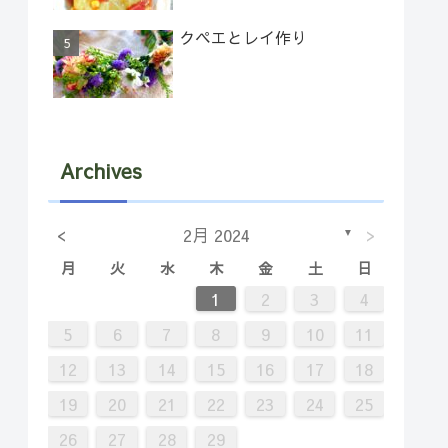
クペエとレイ作り
Archives
<
>
2月 2024
▼
月
火
水
木
金
土
日
7
2
5
5
1
4
6
2
4
1
2
3
4
14
12
12
11
13
11
9
8
9
5
6
7
8
9
10
11
21
16
19
19
15
18
20
16
18
12
13
14
15
16
17
18
28
23
26
26
22
25
27
23
25
19
20
21
22
23
24
25
30
29
30
26
27
28
29