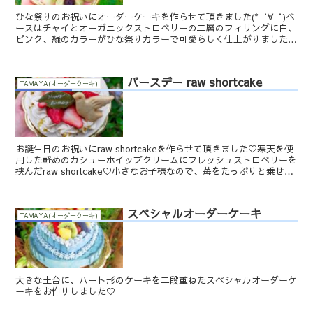
ひな祭りのお祝いにオーダーケーキを作らせて頂きました(*‘∀‘)ベ
ースはチャイとオーガニックストロベリーの二層のフィリングに白、
ピンク、緑のカラーがひな祭りカラーで可愛らしく仕上がりました♡
一年に一度、女の子の健やかな成長と幸せをお祈りして...
バースデー raw shortcake
TAMAYA(オーダーケーキ)
お誕生日のお祝いにraw shortcakeを作らせて頂きました♡寒天を使
用した軽めのカシューホイップクリームにフレッシュストロベリーを
挟んだraw shortcake♡小さなお子様なので、苺をたっぷりと乗せ
て、可愛らしく仕上げさせて頂きま...
スペシャルオーダーケーキ
TAMAYA(オーダーケーキ)
大きな土台に、ハート形のケーキを二段重ねたスペシャルオーダーケ
ーキをお作りしました♡