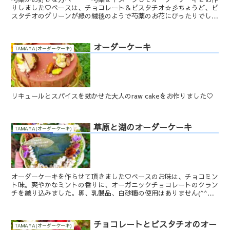
りしました♡ベースは、チョコレート＆ピスタチオ☆彡ちょうど、ピ
スタチオのグリーンが緑の絨毯のようで芍薬のお花にぴったりでし
た。上品なお方ということで、カラーも控えめで上品なお色で...
オーダーケーキ
TAMAYA(オーダーケーキ)
リキュールとスパイスを効かせた大人のraw cakeをお作りました♡
草原と湖のオーダーケーキ
TAMAYA(オーダーケーキ)
オーダーケーキを作らせて頂きました♡ベースのお味は、チョコミン
ト味。爽やかなミントの香りに、オーガニックチョコレートのクラン
チを織り込みました。卵、乳製品、白砂糖の使用はありません(^^♪
後味もすっきりと爽快なチョコミントは私も大好きなフレ...
チョコレートとピスタチオのオー
TAMAYA(オーダーケーキ)