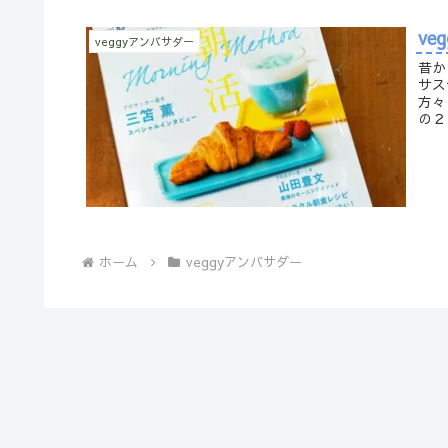
v
veggyアンバサダー
昔か
サス
方々
の２
ホーム
veggyアンバサダー