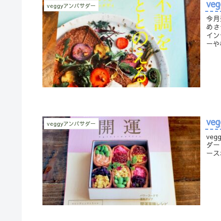
ve
veggyアンバサダー
今月
めさ
イン
ーや
ve
veggyアンバサダー
ve
ダー
ース