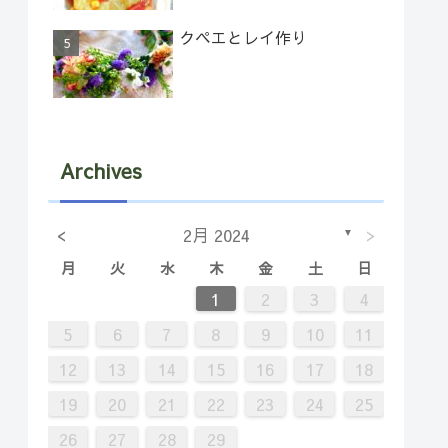
クペエとレイ作り
Archives
<
>
2月 2024
▼
月
火
水
木
金
土
日
7
2
5
5
1
4
6
2
4
1
2
3
4
14
12
12
11
13
11
9
8
9
5
6
7
8
9
10
11
21
16
19
19
15
18
20
16
18
12
13
14
15
16
17
18
28
23
26
26
22
25
27
23
25
19
20
21
22
23
24
25
30
29
30
26
27
28
29