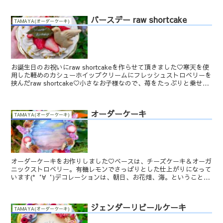
バースデー raw shortcake
TAMAYA(オーダーケーキ)
お誕生日のお祝いにraw shortcakeを作らせて頂きました♡寒天を使
用した軽めのカシューホイップクリームにフレッシュストロベリーを
挟んだraw shortcake♡小さなお子様なので、苺をたっぷりと乗せ
て、可愛らしく仕上げさせて頂きま...
オーダーケーキ
TAMAYA(オーダーケーキ)
オーダーケーキをお作りしました♡ベースは、チーズケーキ＆オーガ
ニックストロベリー。有機レモンでさっぱりとした仕上がりになって
います(*‘∀‘)デコレーションは、朝日、お花畑、海。ということ
で・・・朝焼けをイメージした土台にブルーの波を彩った...
ジェンダーリビールケーキ
TAMAYA(オーダーケーキ)