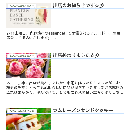
出店のお知らせです☆彡
TAMAYA(お店のこと)
2/11土曜日、宜野湾市のessenceにて開催されるアルコドーロの展
示会にて出店いたします(^^♪
出店終わりました☆彡
TAMAYA(お店のこと)
本日、無事に出店が終わりました♡小雨も降ったりしましたが、お日
様も顔をだしとっても心地の良い時間が過ぎていきました♡お部屋の
空気は柔らかく、澄んでいて、とても居心地の良い空間♡きのこちゃ
んや、やえちゃん、その場を作る人たちの柔らかくもあり、...
ラムレーズンサンドクッキー
TAMAYA(お店のこと)