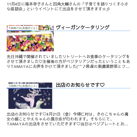
11月4日に福本幸子さんと四角大輔さんの「子育てを語りつくす小さ
な座談会」というイベントにて出店をさせて頂きます☆彡
ヴィーガンケータリング
TAMAYA(お店のこと)
先日沖縄で開催されていましたリトリートへお食事のケータリングを
させて頂きました♡主催者の方がベジタリアンだったということもあ
りTAMAYAにお声をかけて頂きました(^^♪県産の無農薬野菜とフル
ーツを散りばめたヴィーガンビュッフェスタイル♡な...
出店のお知らせです♡
TAMAYA(お店のこと)
出店のお知らせです♡4月21日（金）今帰仁村は、きのこちゃんの魔
女の館ことやえちゃんの展示会が行われます。そちらにて、
TAMAYAの出店をさせていただきます♡当日はベジプレートとおや
つをお持ちする予定です♡季節の島のオーガニック野菜をたっぷ...