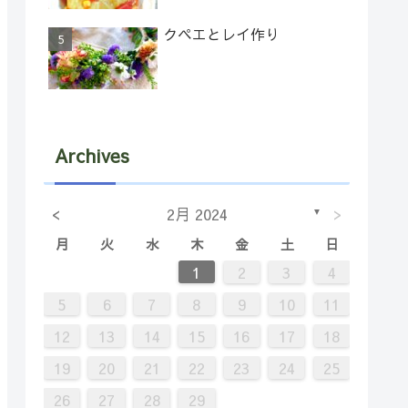
クペエとレイ作り
Archives
<
>
2月 2024
▼
月
火
水
木
金
土
日
7
2
5
5
1
4
6
2
4
1
2
3
4
14
12
12
11
13
11
9
8
9
5
6
7
8
9
10
11
21
16
19
19
15
18
20
16
18
12
13
14
15
16
17
18
28
23
26
26
22
25
27
23
25
19
20
21
22
23
24
25
30
29
30
26
27
28
29