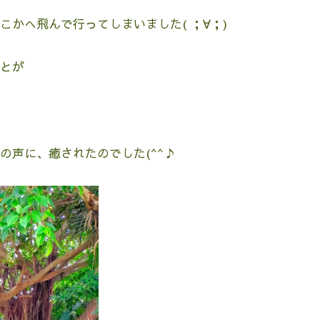
30
31
31
かへ飛んで行ってしまいました( ；∀；)
とが
の声に、癒されたのでした(^^♪