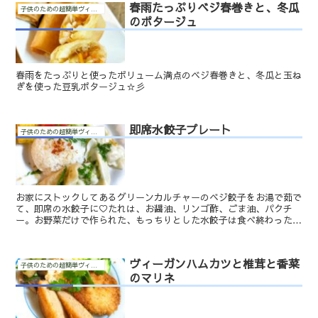
春雨たっぷりベジ春巻きと、冬瓜
子供のための超簡単ヴィーガン料理
のポタージュ
春雨をたっぷりと使ったボリューム満点のベジ春巻きと、冬瓜と玉ね
ぎを使った豆乳ポタージュ☆彡
即席水餃子プレート
子供のための超簡単ヴィーガン料理
お家にストックしてあるグリーンカルチャーのベジ餃子をお湯で茹で
て、即席の水餃子に♡たれは、お醤油、リンゴ酢、ごま油、パクチ
ー。お野菜だけで作られた、もっちりとした水餃子は食べ終わった後
もお腹が重たくなることなく食後もすっきりと軽めなところも...
ヴィーガンハムカツと椎茸と香菜
子供のための超簡単ヴィーガン料理
のマリネ