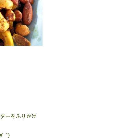
30
31
31
ダーをふりかけ
∀‘)