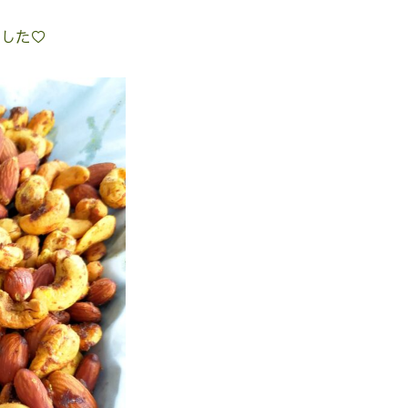
した♡
1
2
1
3
1
1
2
4
2
2
1
3
1
5
3
3
2
4
2
6
1
4
4
3
5
1
3
8
3
6
6
2
5
7
3
5
9
4
7
7
3
6
8
4
6
10
5
8
8
4
7
9
5
7
11
10
6
9
9
5
8
6
8
12
10
10
11
7
6
9
7
9
13
11
11
10
12
10
8
7
8
15
10
13
13
12
14
10
12
9
16
11
14
14
10
13
15
11
13
17
12
15
15
11
14
16
12
14
18
13
16
16
12
15
17
13
15
19
14
17
17
13
16
18
14
16
20
15
18
18
14
17
19
15
17
22
17
20
20
16
19
21
17
19
23
18
21
21
17
20
22
18
20
24
19
22
22
18
21
23
19
21
25
20
23
23
19
22
24
20
22
26
21
24
24
20
23
25
21
23
27
22
25
25
21
24
26
22
24
29
24
27
27
23
26
28
24
26
30
25
28
28
24
27
29
25
27
31
26
29
25
28
30
26
28
27
30
26
29
27
29
28
31
27
30
28
30
29
28
31
29