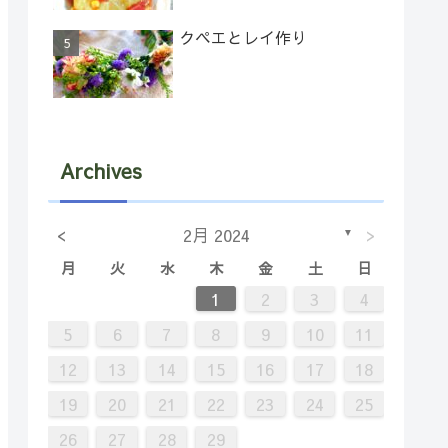
クペエとレイ作り
Archives
<
>
2月 2024
▼
月
火
水
木
金
土
日
7
2
5
5
1
4
6
2
4
1
2
3
4
14
12
12
11
13
11
9
8
9
5
6
7
8
9
10
11
21
16
19
19
15
18
20
16
18
12
13
14
15
16
17
18
28
23
26
26
22
25
27
23
25
19
20
21
22
23
24
25
30
29
30
26
27
28
29