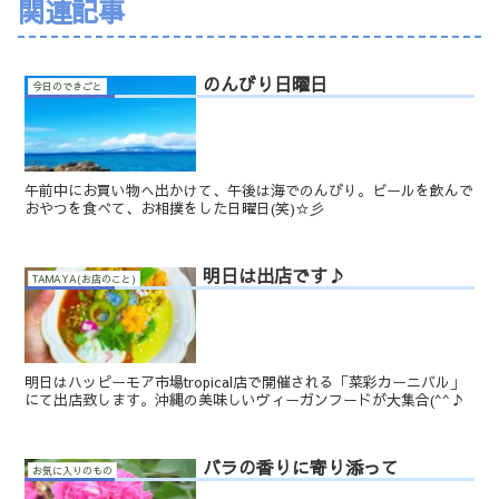
関連記事
のんびり日曜日
今日のできごと
午前中にお買い物へ出かけて、午後は海でのんびり。ビールを飲んで
おやつを食べて、お相撲をした日曜日(笑)☆彡
明日は出店です♪
TAMAYA(お店のこと)
明日はハッピーモア市場tropical店で開催される「菜彩カーニバル」
にて出店致します。沖縄の美味しいヴィーガンフードが大集合(^^♪
バラの香りに寄り添って
お気に入りのもの