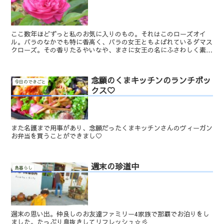
ここ数年ほどずっと私のお気に入りのもの。それはこのローズオイ
ル。バラのなかでも特に香高く、バラの女王ともよばれているダマス
クローズ。その香りたるやいなや、まさに女王の名にふさわしく素晴
らしい香りなのです。それはもう、ため息がでるほど、うっと...
念願のくまキッチンのランチボッ
今日のできごと
クス♡
また名護まで用事があり、念願だったくまキッチンさんのヴィーガン
お弁当を買うことができまし♡
週末の珍道中
島暮らし
週末の思い出。仲良しのお友達ファミリー4家族で那覇でお泊りをし
ました。たっぷり息抜きしてリフレッシュ☆彡