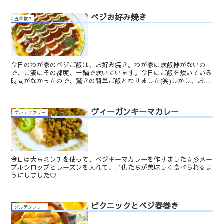
ベジお好み焼き
五葷抜き
今日のわが家のベジご飯は、お好み焼き。わが家は炊飯器がないの
で、ご飯はその都度、土鍋で炊いています。今日はご飯を炊いている
時間がなかったので、驚きの簡単ご飯となりました(笑)しかし、お好
み焼きと聞いて子供たちは大喜び。そんな子供たちをみると...
ヴィーガンキーマカレー
グルテンフリー
今日は大豆ミンチを使って、ベジキーマカレーを作りました☆彡メー
プルシロップとレーズンを入れて、子供たちが美味しく食べられるよ
うにしました♡
ピクニックとベジ春巻き
グルテンフリー