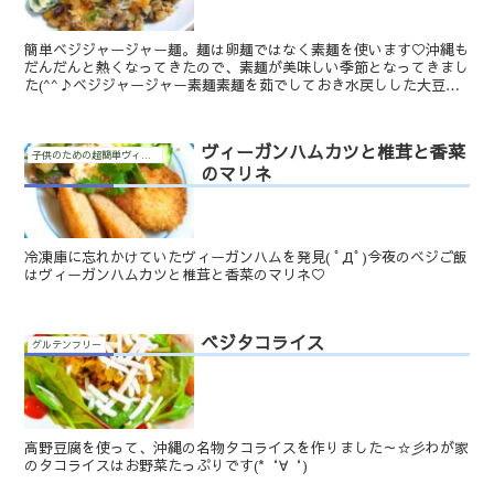
簡単ベジジャージャー麺。麺は卵麺ではなく素麺を使います♡沖縄も
だんだんと熱くなってきたので、素麺が美味しい季節となってきまし
た(^^♪ベジジャージャー素麺素麺を茹でしておき水戻しした大豆ミ
ートに醤油とみりんで下味を付けておきます。お好みのお...
ヴィーガンハムカツと椎茸と香菜
子供のための超簡単ヴィーガン料理
のマリネ
冷凍庫に忘れかけていたヴィーガンハムを発見( ﾟДﾟ)今夜のベジご飯
はヴィーガンハムカツと椎茸と香菜のマリネ♡
ベジタコライス
グルテンフリー
高野豆腐を使って、沖縄の名物タコライスを作りました～☆彡わが家
のタコライスはお野菜たっぷりです(*‘∀‘)