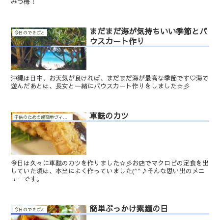
みつ梅！
まだまだ海が気持ちいい季節とパ
今日のできごと
ウスカート作り
沖縄は日中、お天気が良ければ、まだまだ海が最高な季節です♡海で
遊んだあとは、長女と一緒にパウスカート作りをしました☆彡
車麩のカツ
子供のための超簡単ヴィーガン料理
今日は久々に車麩のカツを作りました☆彡お店でマクロビの定食を出
していた頃は、本当によく作っていました(^^♪そんな思い出のメニ
ューです。
簡単ぶっかけ素麺の日
今日のできごと