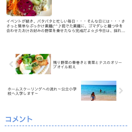
イベントが続き、バタバタと忙しい毎日・・・そんな日には・・・さ
さっと簡単なぶっかけ素麺(^^♪茹でた素麺に、ゴマダレと麺つゆを
合わせたお汁お好みの野菜を乗せたなら完成だよ☆彡今日は、採れた
ての新玉ねぎを頂いたので・・・少し焦げ目が付くくらい...
残り野菜の春巻きと青菜とナスのオリー
ブオイル和え
ホームスクーリングへの流れ～公立小学
校へ入学します～
コメント