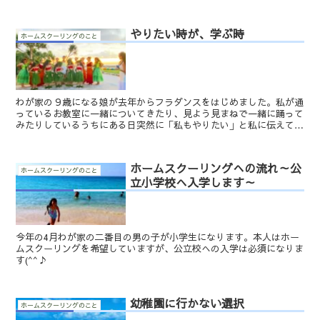
両手で収まるほど(笑)しかも、行った日はいつも私と一緒...
やりたい時が、学ぶ時
ホームスクーリングのこと
わが家の９歳になる娘が去年からフラダンスをはじめました。私が通
っているお教室に一緒についてきたり、見よう見まねで一緒に踊って
みたりしているうちにある日突然に「私もやりたい」と私に伝えてく
れました。それから間もなく一年が経ち、彼女は週に一度の...
ホームスクーリングへの流れ～公
ホームスクーリングのこと
立小学校へ入学します～
今年の4月わが家の二番目の男の子が小学生になります。本人はホー
ムスクーリングを希望していますが、公立校への入学は必須になりま
す(^^♪
幼稚園に行かない選択
ホームスクーリングのこと