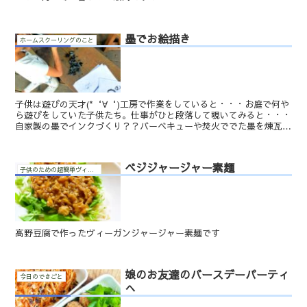
墨でお絵描き
ホームスクーリングのこと
子供は遊びの天才(*‘∀‘)工房で作業をしていると・・・お庭で何や
ら遊びをしていた子供たち。仕事がひと段落して覗いてみると・・・
自家製の墨でインクづくり？？バーベキューや焚火ででた墨を煉瓦で
削って、水で溶いたらしいです(*‘∀‘)本当の墨汁...
ベジジャージャー素麺
子供のための超簡単ヴィーガン料理
高野豆腐で作ったヴィーガンジャージャー素麺です
娘のお友達のバースデーパーティ
今日のできごと
へ