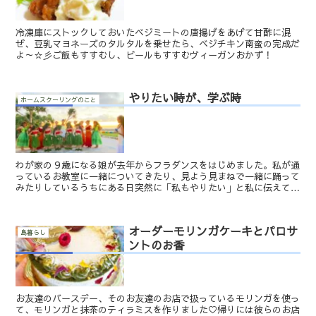
冷凍庫にストックしておいたベジミートの唐揚げをあげて甘酢に混
ぜ、豆乳マヨネーズのタルタルを乗せたら、ベジチキン南蛮の完成だ
よ～☆彡ご飯もすすむし、ビールもすすむヴィーガンおかず！
やりたい時が、学ぶ時
ホームスクーリングのこと
わが家の９歳になる娘が去年からフラダンスをはじめました。私が通
っているお教室に一緒についてきたり、見よう見まねで一緒に踊って
みたりしているうちにある日突然に「私もやりたい」と私に伝えてく
れました。それから間もなく一年が経ち、彼女は週に一度の...
オーダーモリンガケーキとパロサ
島暮らし
ントのお香
お友達のバースデー、そのお友達のお店で扱っているモリンガを使っ
て、モリンガと抹茶のティラミスを作りました♡帰りには彼らのお店