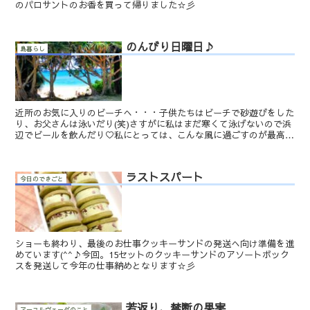
のパロサントのお香を買って帰りました☆彡
のんびり日曜日♪
島暮らし
近所のお気に入りのビーチへ・・・子供たちはビーチで砂遊びをした
り、お父さんは泳いだり(笑)さすがに私はまだ寒くて泳げないので浜
辺でビールを飲んだり♡私にとっては、こんな風に過ごすのが最高の
休日なのです(*‘∀‘)最近は黒ラベルにハマっていま...
ラストスパート
今日のできごと
ショーも終わり、最後のお仕事クッキーサンドの発送へ向け準備を進
めています(^^♪今回。15セットのクッキーサンドのアソートボック
スを発送して今年の仕事納めとなります☆彡
若返り、禁断の果実
アーユルヴェーダのこと