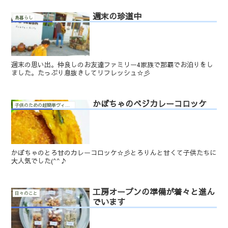
週末の珍道中
島暮らし
週末の思い出。仲良しのお友達ファミリー4家族で那覇でお泊りをし
ました。たっぷり息抜きしてリフレッシュ☆彡
かぼちゃのベジカレーコロッケ
子供のための超簡単ヴィーガン料理
かぼちゃのとろ甘のカレーコロッケ☆彡とろりんと甘くて子供たちに
大人気でした(^^♪
工房オープンの準備が着々と進ん
日々のこと
でいます