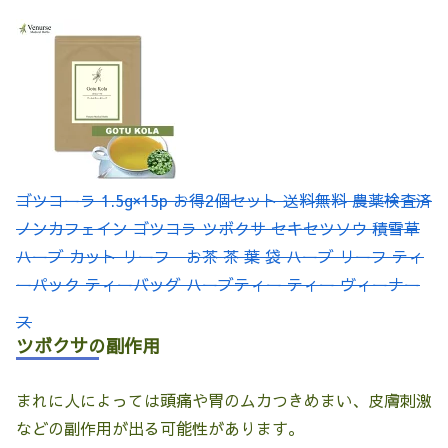
ゴツコーラ 1.5g×15p お得2個セット 送料無料 農薬検査済
ノンカフェイン ゴツコラ ツボクサ セキセツソウ 積雪草
ハーブ カット リーフ お茶 茶 葉 袋 ハーブ リーフ ティ
ーパック ティーバッグ ハーブティー ティー ヴィーナー
ス
ツボクサの副作用
まれに人によっては頭痛や胃のムカつきめまい、皮膚刺激
などの副作用が出る可能性があります。