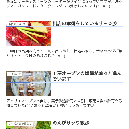
最近はケーキやスイーツのオーダーがメインになっていますが、時々
ヴィーガンフードのケータリングもお受けしています(*‘∀‘)
出店の準備をしています～☆彡
今日のできごと
土曜日の出店へ向けて、買い出しやら、仕込みやら、今夜のベジご飯
やら・・・今日のあれこれ(*‘∀‘)
工房オープンの準備が着々と進ん
日々のこと
でいます
アトリエオープンへ向け、菓子製造許可とは別に販売営業の許可を取
得しました(^^♪着々と準備がと整いつつあります♡
のんびりクワ散歩
リクガメとの暮らし