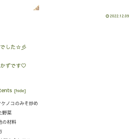
2022.12.09
でした☆彡
かずです♡
tents
タケノコのみそ炒め
た野菜
他の材料
方