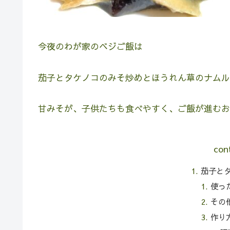
今夜のわが家のベジご飯は
茄子とタケノコのみそ炒めとほうれん草のナムル
甘みそが、子供たちも食べやすく、ご飯が進むお
con
茄子と
使っ
その
作り