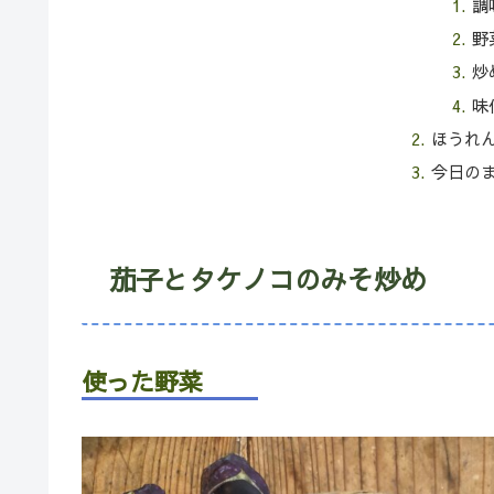
調
野
炒
味
ほうれ
今日の
茄子とタケノコのみそ炒め
使った野菜