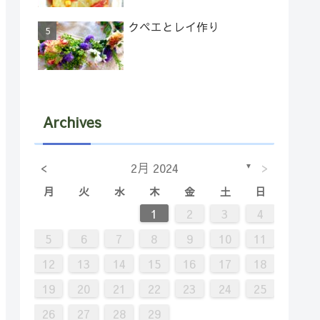
クペエとレイ作り
Archives
<
>
2月 2024
▼
月
火
水
木
金
土
日
7
2
5
5
1
4
6
2
4
1
2
3
4
14
12
12
11
13
11
9
8
9
5
6
7
8
9
10
11
21
16
19
19
15
18
20
16
18
12
13
14
15
16
17
18
28
23
26
26
22
25
27
23
25
19
20
21
22
23
24
25
30
29
30
26
27
28
29