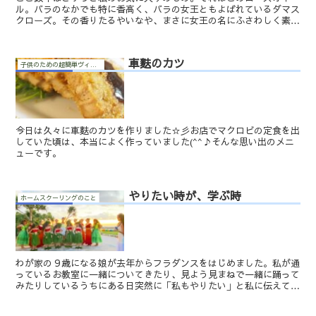
ル。バラのなかでも特に香高く、バラの女王ともよばれているダマス
クローズ。その香りたるやいなや、まさに女王の名にふさわしく素晴
らしい香りなのです。それはもう、ため息がでるほど、うっと...
車麩のカツ
子供のための超簡単ヴィーガン料理
今日は久々に車麩のカツを作りました☆彡お店でマクロビの定食を出
していた頃は、本当によく作っていました(^^♪そんな思い出のメニ
ューです。
やりたい時が、学ぶ時
ホームスクーリングのこと
わが家の９歳になる娘が去年からフラダンスをはじめました。私が通
っているお教室に一緒についてきたり、見よう見まねで一緒に踊って
みたりしているうちにある日突然に「私もやりたい」と私に伝えてく
れました。それから間もなく一年が経ち、彼女は週に一度の...