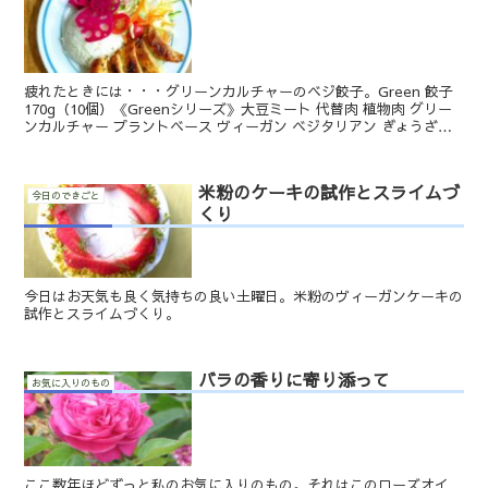
疲れたときには・・・グリーンカルチャーのベジ餃子。Green 餃子
170g（10個）《Greenシリーズ》大豆ミート 代替肉 植物肉 グリー
ンカルチャー プラントベース ヴィーガン ベジタリアン ぎょうざ焼
くだけ簡単無添加ベジなので冷凍庫...
米粉のケーキの試作とスライムづ
今日のできごと
くり
今日はお天気も良く気持ちの良い土曜日。米粉のヴィーガンケーキの
試作とスライムづくり。
バラの香りに寄り添って
お気に入りのもの
ここ数年ほどずっと私のお気に入りのもの。それはこのローズオイ