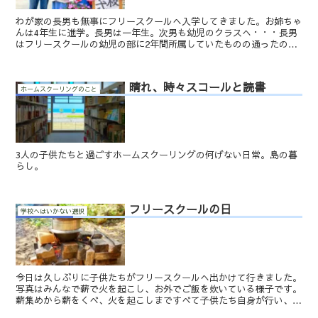
わが家の長男も無事にフリースクールへ入学してきました。お姉ちゃ
んは4年生に進学。長男は一年生。次男も幼児のクラスへ・・・長男
はフリースクールの幼児の部に2年間所属していたものの通ったのは
両手で収まるほど(笑)しかも、行った日はいつも私と一緒...
晴れ、時々スコールと読書
ホームスクーリングのこと
3人の子供たちと過ごすホームスクーリングの何げない日常。島の暮
らし。
フリースクールの日
学校へはいかない選択
今日は久しぶりに子供たちがフリースクールへ出かけて行きました。
写真はみんなで薪で火を起こし、お外でご飯を炊いている様子です。
薪集めから薪をくべ、火を起こしまですべて子供たち自身が行い、お
釜で炊いたご飯とお味噌汁をみんなで食べました。わが家は...