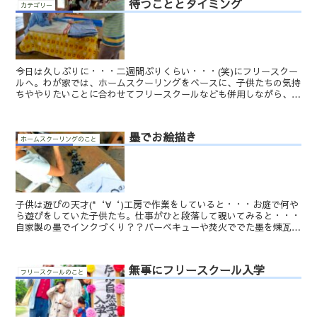
待つこととタイミング
カテゴリー
今日は久しぶりに・・・二週間ぶりくらい・・・(笑)にフリースクー
ルへ。わが家では、ホームスクーリングをベースに、子供たちの気持
ちややりたいことに合わせてフリースクールなども併用しながら、ア
ンスクーリングを楽しんでいます。久しぶりに長女がフリ...
墨でお絵描き
ホームスクーリングのこと
子供は遊びの天才(*‘∀‘)工房で作業をしていると・・・お庭で何や
ら遊びをしていた子供たち。仕事がひと段落して覗いてみると・・・
自家製の墨でインクづくり？？バーベキューや焚火ででた墨を煉瓦で
削って、水で溶いたらしいです(*‘∀‘)本当の墨汁...
無事にフリースクール入学
フリースクールのこと