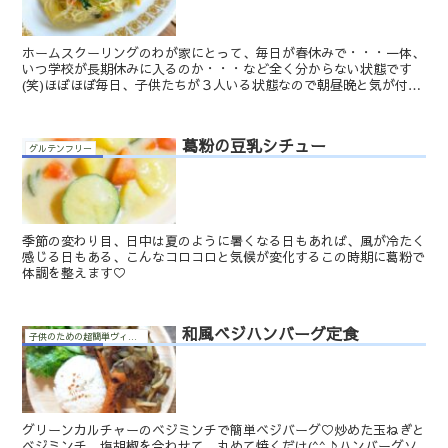
ホームスクーリングのわが家にとって、毎日が春休みで・・・一体、
いつ学校が長期休みに入るのか・・・など全く分からない状態です
(笑)ほぼほぼ毎日、子供たちが３人いる状態なので朝昼晩と気が付け
ば一日中ご飯を作っているような気もします( ´ﾟдﾟ｀...
葛粉の豆乳シチュー
グルテンフリー
季節の変わり目、日中は夏のように暑くなる日もあれば、風が冷たく
感じる日もある、こんなコロコロと気候が変化するこの時期に葛粉で
体調を整えます♡
和風ベジハンバーグ定食
子供のための超簡単ヴィーガン料理
グリーンカルチャーのベジミンチで簡単ベジバーグ♡炒めた玉ねぎと
ベジミンチ、塩胡椒を合わせて、丸めて焼くだけ(^^♪ハンバーグソ